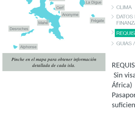
La Digue
CLIMA
Cerf
Anonyme
DATOS
Frégate
FINANZ
Mahé
Desroches
REQUIS
GUIAS 
Alphonse
Pinche en el mapa para obtener información
REQUIS
detallada de cada isla.
Sin vis
África)
Pasapor
suficie