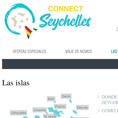
OFERTAS ESPECIALES
VIAJE DE NOVIOS
LAS
Las islas
Denis
DONDE 
Bird
SEYCH
Praslin
Félicite
Cousine
COMO L
Silhouette
St Anne