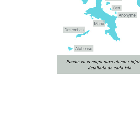
Cerf
Anonyme
Mahé
Desroches
Alphonse
Pinche en el mapa para obtener info
detallada de cada isla.