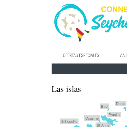
OFERTAS ESPECIALES
VIA
Las islas
Denis
Bird
Praslin
Cousine
Silhouette
St Anne