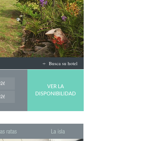
Busca su hotel
VER LA
DISPONIBILIDAD
as ratas
La isla