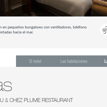
an en pequeños bungalows con ventiladores, teléfono
ientadas hacia el mar.
El hotel
Las habitaciones
L
as
AU & CHEZ PLUME RESTAURANT