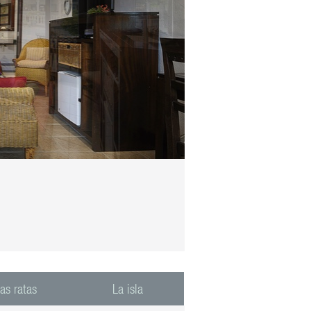
as ratas
La isla