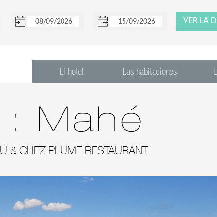
El hotel
Las habitaciones
L
a :
Mahé
AU & CHEZ PLUME RESTAURANT