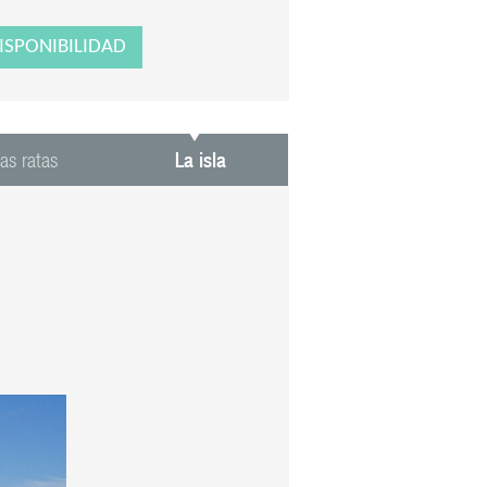
as ratas
La isla