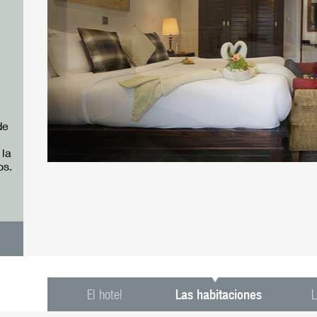
de
 la
os.
El hotel
Las habitaciones
L