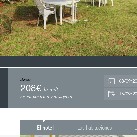
E
desde
208€
la nuit
en alojamiento y desayuno
El hotel
Las habitaciones
L